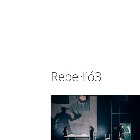
Vés
al
contingut
Rebel·lió3